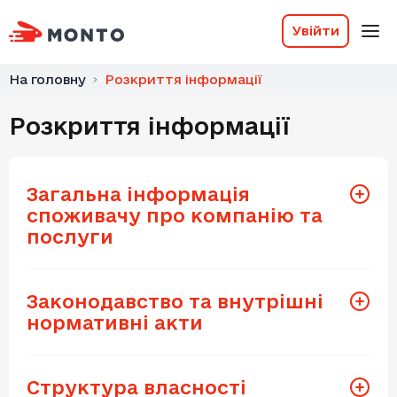
Увійти
На головну
Розкриття інформації
Розкриття інформації
Загальна інформація
споживачу про компанію та
послуги
Свідоцтво про реєстрацію фінансової
установи
Законодавство та внутрішні
нормативні акти
Витяг із Державного реєстру
фінансових установ
Порядок використання електронного
підпису та електронної печатки
Структура власності