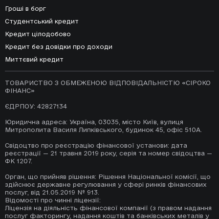
зручний для Вас спосіб:
Гроші в борг
- За номером
+38 098 514 39 41*
Офіційні правила "Знижка за відгук" від
Студентський кредит
- Написавши електронний лист із
31.05.2024
Кредит цілодобово
позначкою «скарга на колекторів»
Кредит без довідки про доходи
на адресу:
support@monto.com.ua
Витяг із Державного реєстру
Миттєвий кредит
- Надіславши листа на офіційну
фінансових установ до 05.04.2024
поштову адресу: 03035. Україна,
ТОВАРИСТВО З ОБМЕЖЕНОЮ ВІДПОВІДАЛЬНІСТЮ «СІРОКО
місто Київ, ВУЛИЦЯ МИТРОПОЛИТА
ФІНАНС»
Розкриття інформації відповідно до
ВАСИЛЯ ЛИПКІВСЬКОГО, будинок 45,
вимог законодавства до 05.04.2024
ЄДРПОУ: 42827134
офіс 510А
Юридична адреса: Україна, 03035, місто Київ, вулиця
* вартість дзвінка згідно з тарифами
Офіційні правила програми лояльності
Митрополита Василя Липківського, будинок 45, офіс 510А.
операторів мобільного та міського зв'язку
для споживачів фінансових послуг ТОВ
Свідоцтво про реєстрацію фінансової установи: дата
«СІРОКО ФІНАНС» до 28.03.2024
реєстрації — 21 травня 2019 року, серія та номер свідоцтва —
ФК 1207.
Орган, що прийняв рішення: Рішення Національної комісії, що
Надання коштів у позику з
здійснює державне регулювання у сфері ринків фінансових
поверненням в кінці строку до
послуг, від 21.05.2019 № 913.
28.03.2024
Відомості про чинні ліцензії:
Ліцензія на діяльність фінансової компанії (з правом надання
послуг факторингу, надання коштів та банківських металів у