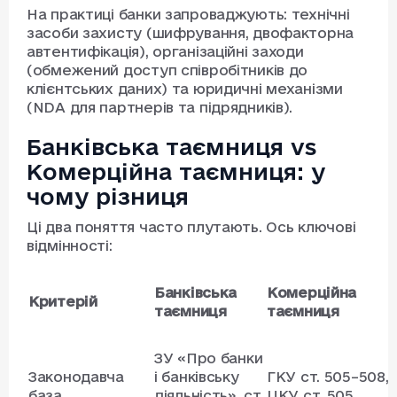
На практиці банки запроваджують: технічні
засоби захисту (шифрування, двофакторна
автентифікація), організаційні заходи
(обмежений доступ співробітників до
клієнтських даних) та юридичні механізми
(NDA для партнерів та підрядників).
Банківська таємниця vs
Комерційна таємниця: у
чому різниця
Ці два поняття часто плутають. Ось ключові
відмінності:
Банківська
Комерційна
Критерій
таємниця
таємниця
ЗУ «Про банки
Законодавча
і банківську
ГКУ ст. 505–508,
база
діяльність», ст.
ЦКУ ст. 505