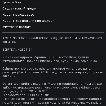
Гроші в борг
обов’язкову умову надання позики/
приймаються за адресою:
споживчого кредиту.
Студентський кредит
Україна, 03035, місто Київ, ВУЛИЦЯ
МИТРОПОЛИТА ВАСИЛЯ ЛИПКІВСЬКОГО,
Кредит цілодобово
Для прийняття усвідомленого рішення щодо
будинок 45, офіс 510А
Кредит без довідки про доходи
отримання позики/споживчого кредиту на
Адреси електронної
Миттєвий кредит
запропонованих умовах споживач має
пошти:
support@monto.com.ua
право розглянути альтернативні пропозиції
споживчих кредитів та фінансових установ.
ТОВАРИСТВО З ОБМЕЖЕНОЮ ВІДПОВІДАЛЬНІСТЮ «СІРОКО
ФІНАНС»
Фінансова установа має право вносити
ЄДРПОУ: 42827134
зміни до укладених зі Споживачами
Юридична адреса: Україна, 03035, місто Київ, вулиця
договорів про споживчий кредит тільки за
Митрополита Василя Липківського, будинок 45, офіс 510А.
згодою сторін.
Свідоцтво про реєстрацію фінансової установи: дата
реєстрації — 21 травня 2019 року, серія та номер свідоцтва —
Споживач має можливість відмовитись від
ФК 1207.
отримання рекламних матеріалів через
канали дистанційного електронного
Орган, що прийняв рішення: Рішення Національної комісії, що
здійснює державне регулювання у сфері ринків фінансових
обслуговування, а саме - надіславши
послуг, від 21.05.2019 № 913.
повідомлення на
Відомості про чинні ліцензії:
пошту
support@monto.com.ua
, в чати або
Ліцензія на діяльність фінансової компанії (з правом надання
зателефонувавши за номером +38 098 514
послуг факторингу, надання коштів та банківських металів у