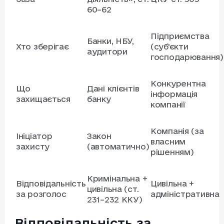
60–62
Підприємства
Банки, НБУ,
Хто зберігає
(суб'єкти
аудитори
господарювання)
Конкурентна
Що
Дані клієнтів
інформація
захищається
банку
компанії
Компанія (за
Ініціатор
Закон
власним
захисту
(автоматично)
рішенням)
Кримінальна +
Відповідальність
Цивільна +
цивільна (ст.
за розголос
адміністративна
231–232 ККУ)
Відповідальність за