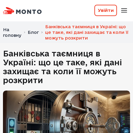
Увійти
Банківська таємниця в Україні: що
На
Блог
це таке, які дані захищає та коли її
головну
можуть розкрити
Банківська таємниця в
Україні: що це таке, які дані
захищає та коли її можуть
розкрити