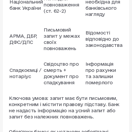
Національний
необхідна для
повноваження
банк України
банківського
(ст. 62-2)
нагляду
Письмовий
Відомості
АРМА, ДБР,
запит у межах
відповідно до
ДФС/ДПС
своїх
законодавства
повноважень
Свідоцтво про
Інформація
Спадкоємці /
смерть +
про рахунки
нотаріус
документ про
та залишки
спадкування
померлого
Ключова умова: запит має бути письмовим,
конкретним і містити правову підставу. Банк
не надасть інформацію на усний запит або
запит без належних повноважень.
Обов'язки банку: як установи зобов'язані