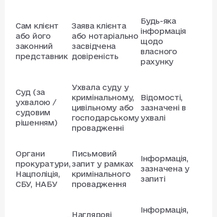
Будь-яка
Сам клієнт
Заява клієнта
інформація
або його
або нотаріально
щодо
законний
засвідчена
власного
представник
довіреність
рахунку
Ухвала суду у
Суд (за
кримінальному,
Відомості,
ухвалою /
цивільному або
зазначені в
судовим
господарському
ухвалі
рішенням)
провадженні
Органи
Письмовий
Інформація,
прокуратури,
запит у рамках
зазначена у
Нацполіція,
кримінального
запиті
СБУ, НАБУ
провадження
Інформація,
Наглядові